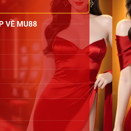
P VỀ MU88