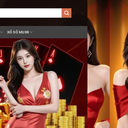
-
-
XỔ SỐ MU88