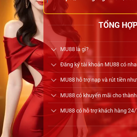
TỔNG HỢP
MU88 là gì?
Đăng ký tài khoản MU88 có nh
MU88 hỗ trợ nạp và rút tiền như
MU88 có khuyến mãi cho thành
MU88 có hỗ trợ khách hàng 24