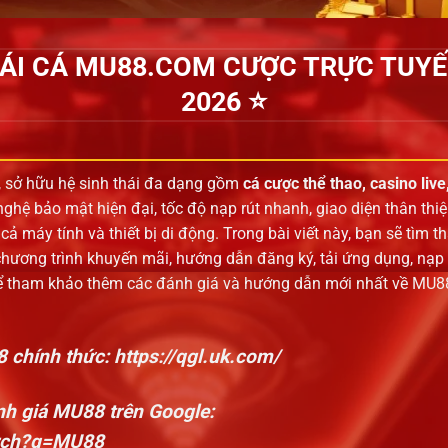
CÁI CÁ MU88.COM CƯỢC TRỰC TUYẾ
2026 ⭐
ín, sở hữu hệ sinh thái đa dạng gồm
cá cược thể thao, casino live
hệ bảo mật hiện đại, tốc độ nạp rút nhanh, giao diện thân thiệ
 máy tính và thiết bị di động. Trong bài viết này, bạn sẽ tìm t
hương trình khuyến mãi, hướng dẫn đăng ký, tải ứng dụng, nạp 
thể tham khảo thêm các đánh giá và hướng dẫn mới nhất về MU8
8 chính thức:
https://qgl.uk.com/
nh giá MU88 trên Google:
arch?q=MU88