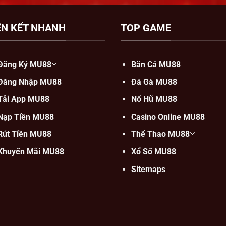
ÊN KẾT NHANH
TOP GAME
Đăng Ký MU88
Bắn Cá MU88
Đăng Nhập MU88
Đá Gà MU88
Tải App MU88
Nổ Hũ MU88
Nạp Tiền MU88
Casino Online MU88
Rút Tiền MU88
Thể Thao MU88
Khuyến Mãi MU88
Xổ Số MU88
Sitemaps