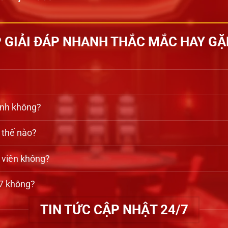
 GIẢI ĐÁP NHANH THẮC MẮC HAY GẶ
anh không?
 thế nào?
 viên không?
/7 không?
TIN TỨC CẬP NHẬT 24/7