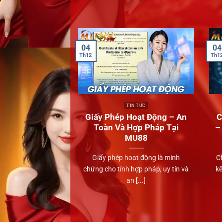
04
04
Th12
Th1
ONLINE MU88
TIN TỨC
88 – Chi Tiết
Giấy Phép Hoạt Động – An
C
 Mới Dành Cho
Toàn Và Hợp Pháp Tại
–
i Viên
MU88
à một trong những
Giấy phép hoạt động là minh
C
 khách hiện nay với
chứng cho tính hợp pháp, uy tín và
kế
[...]
an [...]