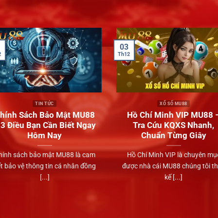
03
2
Th12
TIN TỨC
XỔ SỐ MU88
hính Sách Bảo Mật MU88
Hồ Chí Minh VIP MU88 
 3 Điều Bạn Cần Biết Ngay
Tra Cứu KQXS Nhanh,
Hôm Nay
Chuẩn Từng Giây
hính sách bảo mật MU88 là cam
Hồ Chí Minh VIP là chuyên mụ
t bảo vệ thông tin cá nhân đồng
được nhà cái MU88 chúng tôi th
[...]
kế [...]